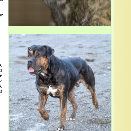
né
o,
s
re
z
,
ts