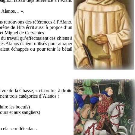
gnol, faisait déjà référence à l’Alano
es Alanos… ».
ous retrouvons des références à l’Alano.
rêtre de Hita écrit aussi à propos d’un
et Miguel de Cerventes
u travail qu’effectuaient ces chiens à
les Alanos étaient utilisés pour attraper
taient échappés ou pour tenir le bétail
re de la Chasse, « ci-contre, à droite
ement trois catégories d’Alanos :
uire les boeufs)
’ours et aux sangliers)
cela se reflète dans