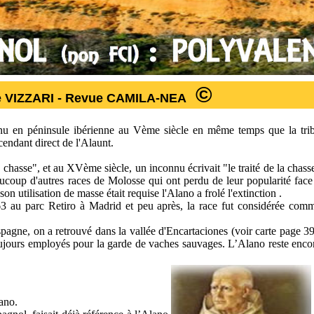
©
née VIZZARI - Revue CAMILA-NEA
 venu en péninsule ibérienne au Vème siècle en même temps que la tri
cendant direct de l'Alaunt.
 chasse", et au XVème siècle, un inconnu écrivait "le traité de la chass
aucoup d'autres races de Molosse qui ont perdu de leur popularité face
son utilisation de masse était requise l'Alano a frolé l'extinction .
3 au parc Retiro à Madrid et peu après, la race fut considérée com
agne, on a retrouvé dans la vallée d'Encartaciones (voir carte page 39
oujours employés pour la garde de vaches sauvages. L’Alano reste enco
ano.