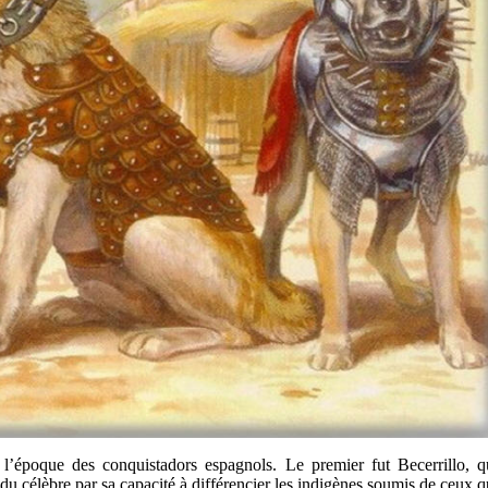
’époque des conquistadors espagnols. Le premier fut Becerrillo, q
ndu célèbre par sa capacité à différencier les indigènes soumis de ceux q