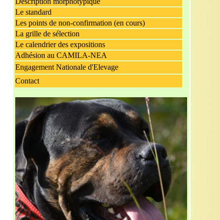
Description morphotypique
Le standard
Les points de non-confirmation
(en cours)
La grille de sélection
Le calendrier des expositions
Adhésion au CAMILA-NEA
Engagement Nationale d'Elevage
Contact