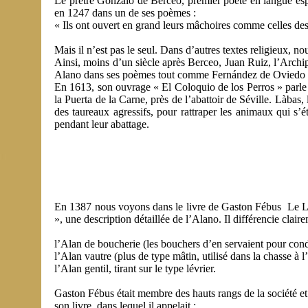
Le prêtre Gonzalo de Berceo, premier poète en langue espa
en 1247 dans un de ses poèmes :
« Ils ont ouvert en grand leurs mâchoires comme celles d
Mais il n’est pas le seul. Dans d’autres textes religieux, n
Ainsi, moins d’un siècle après Berceo, Juan Ruiz, l’Archip
Alano dans ses poèmes tout comme Fernández de Oviedo 
En 1613, son ouvrage « El Coloquio de los Perros » parle d
la Puerta de la Carne, près de l’abattoir de Séville. Làbas, 
des taureaux agressifs, pour rattraper les animaux qui s’é
pendant leur abattage.
En 1387 nous voyons dans le livre de Gaston Fébus Le Liv
», une description détaillée de l’Alano. Il différencie clair
l’Alan de boucherie (les bouchers d’en servaient pour cond
l’Alan vautre (plus de type mâtin, utilisé dans la chasse à l
l’Alan gentil, tirant sur le type lévrier.
Gaston Fébus était membre des hauts rangs de la société et 
son livre, dans lequel il appelait :