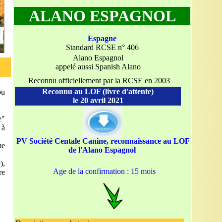
ALANO ESPAGNOL
Espagne
Standard RCSE n° 406
Alano Espagnol
appelé aussi Spanish Alano
Reconnu officiellement par la RCSE en 2003
Reconnu au LOF (livre d'attente)
bu
le 20 avril 2021
e"
 à
PV Société Centale Canine, reconnaissance au LOF
me
de l'Alano Espagnol
),
Age de la confirmation : 15 mois
re