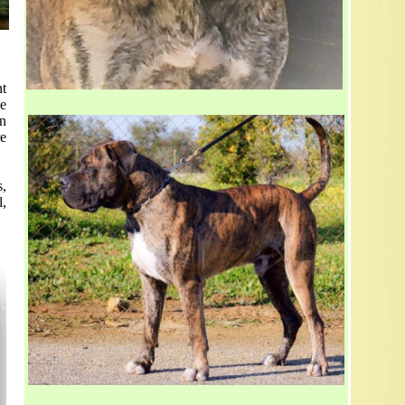
nt
de
un
re
s,
l,