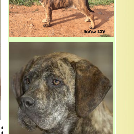
ui
ui